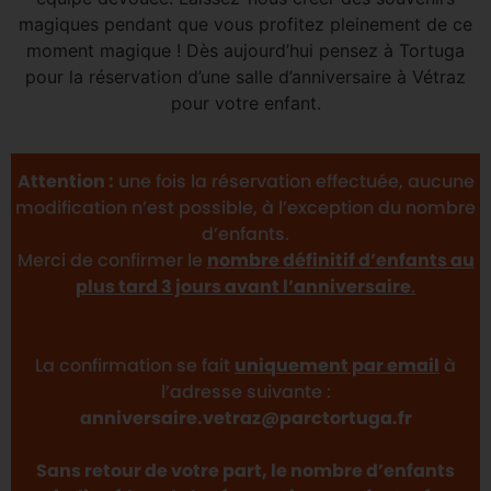
magiques pendant que vous profitez pleinement de ce
moment magique ! Dès aujourd’hui pensez à Tortuga
pour la réservation d’une salle d’anniversaire à Vétraz
pour votre enfant.
Attention :
une fois la réservation effectuée, aucune
modification n’est possible, à l’exception du nombre
d’enfants.
Merci de confirmer le
nombre définitif d’enfants au
plus tard 3 jours avant l’anniversaire
.
La confirmation se fait
uniquement par email
à
l’adresse suivante :
anniversaire.vetraz@parctortuga.fr
Sans retour de votre part, le nombre d’enfants