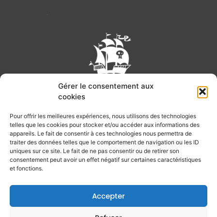
Gérer le consentement aux
cookies
Pour offrir les meilleures expériences, nous utilisons des technologies
telles que les cookies pour stocker et/ou accéder aux informations des
appareils. Le fait de consentir à ces technologies nous permettra de
traiter des données telles que le comportement de navigation ou les ID
RETROUVEZ NOUS
uniques sur ce site. Le fait de ne pas consentir ou de retirer son
consentement peut avoir un effet négatif sur certaines caractéristiques
10 allée des chênes
et fonctions.
74 100 VETRAZ-MONTHOUX
Accepter
+33 (0)4 50 92 66 04